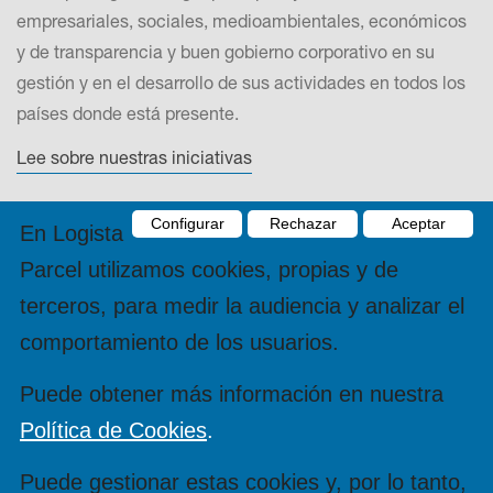
empresariales, sociales, medioambientales, económicos
y de transparencia y buen gobierno corporativo en su
gestión y en el desarrollo de sus actividades en todos los
países donde está presente.
Lee sobre nuestras iniciativas
Contacta
Configurar
Rechazar
Aceptar
En Logista
Parcel utilizamos cookies, propias y de
DRONAS 2002, S.L.Energía, 25-29, Polígono Industrial
Nordeste 08740 - Sant Andreu de la Barca (Barcelona) CIF
terceros, para medir la audiencia y analizar el
B62745765 Tel: 900 10 22 44 parcel@logista.com
comportamiento de los usuarios.
Contacta con nosotros
Puede obtener más información en nuestra
Política de Cookies
.
Puede gestionar estas cookies y, por lo tanto,