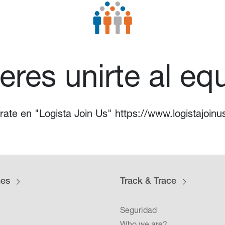
eres unirte al eq
rate en "
Logista Join Us
"
https://www.logistajoin
nes
Track & Trace
Seguridad
Who we are?